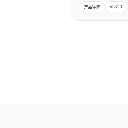
产品详情
AI SDR
星知获客通